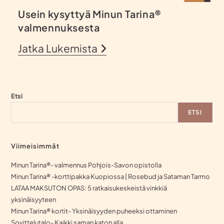
Usein kysyttyä Minun Tarina®
valmennuksesta
Jatka Lukemista
Etsi
ETSI
Viimeisimmät
Minun Tarina®- valmennus Pohjois-Savon opistolla
Minun Tarina® -korttipakka Kuopiossa | Rosebud ja Sataman Tarmo
LATAA MAKSUTON OPAS: 5 ratkaisukeskeistä vinkkiä
yksinäisyyteen
Minun Tarina® kortit- Yksinäisyyden puheeksi ottaminen
Sovittelutalo- Kaikki saman katon alla.