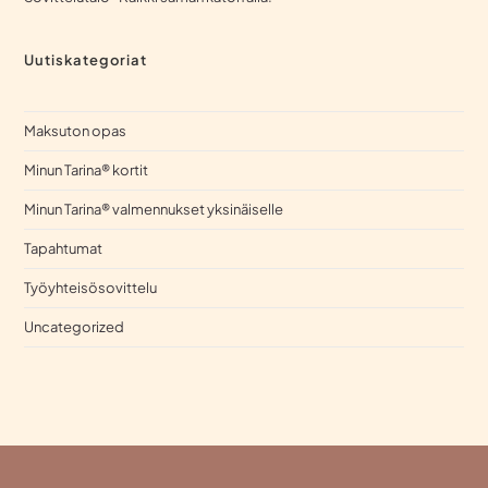
Uutiskategoriat
Maksuton opas
Minun Tarina® kortit
Minun Tarina® valmennukset yksinäiselle
Tapahtumat
Työyhteisösovittelu
Uncategorized